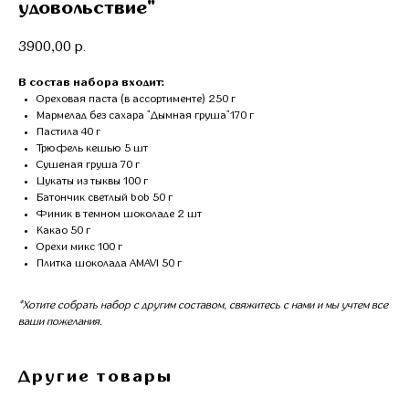
удовольствие"
3900,00
р.
В состав набора входит:
Ореховая паста (в ассортименте) 250 г
Мармелад без сахара "Дымная груша"170 г
Пастила 40 г
Трюфель кешью 5 шт
Сушеная груша 70 г
Цукаты из тыквы 100 г
Батончик светлый bob 50 г
Финик в темном шоколаде 2 шт
Какао 50 г
Орехи микс 100 г
Плитка шоколада AMAVI 50 г
*Хотите собрать набор с другим составом, свяжитесь с нами и мы учтем все
ваши пожелания.
Другие товары