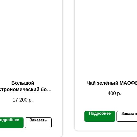
Большой
Чай зелёный МАОФ
строномический бокс
400
р.
"Дары Белогорья"
17 200
р.
Подробнее
Заказат
одробнее
Заказать