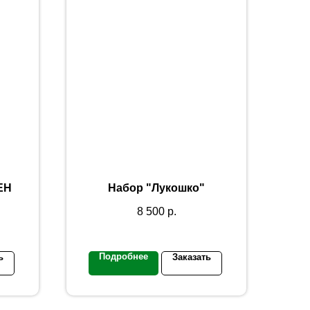
ЕН
Набор "Лукошко"
8 500
р.
Подробнее
ь
Заказать