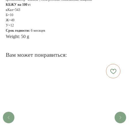
КБЖУ на 100 г:
кКал=543
Б=10
Ж=49
У=12
Срок годности:
6 месяцев
Weight: 50 g
Вам может понравиться: