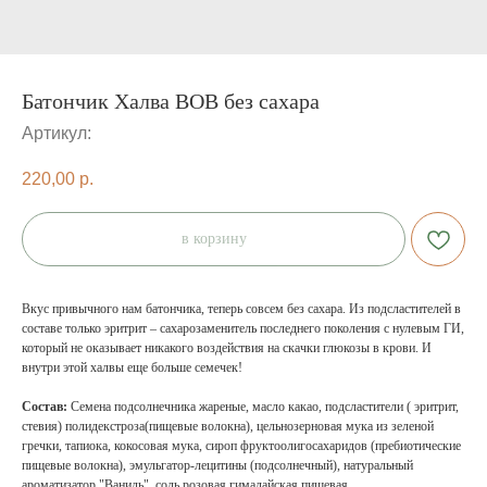
Батончик Халва BOB без сахара
Артикул:
220,00
р.
в корзину
Вкус привычного нам батончика, теперь совсем без сахара. Из подсластителей в
составе только эритрит – сахарозаменитель последнего поколения с нулевым ГИ,
который не оказывает никакого воздействия на скачки глюкозы в крови. И
внутри этой халвы еще больше семечек!
Состав:
Семена подсолнечника жареные, масло какао, подсластители ( эритрит,
стевия) полидекстроза(пищевые волокна), цельнозерновая мука из зеленой
гречки, тапиока, кокосовая мука, сироп фруктоолигосахаридов (пребиотические
пищевые волокна), эмульгатор-лецитины (подсолнечный), натуральный
ароматизатор "Ваниль", соль розовая гималайская пищевая