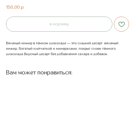
150,00
р.
в корзину
Вяленый инжир в тёмном шоколаде — это сладкий десерт: вяленый
инжир, богатый клетчаткой и минералами, покрыт слоем тёмного
шоколада.Вкусный десерт без добавления сахара и добавок.
Вам может понравиться: