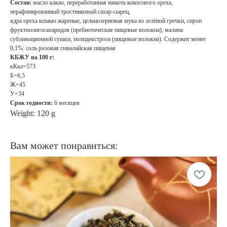
Состав:
масло какао, переработанная мякоть кокосового ореха,
нерафинированный тростниковый сахар-сырец,
ядра ореха кешью жареные, цельнозерновая мука из зелёной гречки, сироп
фруктоолигосахаридов (пребиотические пищевые волокна), малина
сублимационной сушки, полидекстроза (пищевые волокна). Содержит менее
0,1%: соль розовая гималайская пищевая
КБЖУ на 100 г:
кКал=573
Б=6,5
Ж=45
У=34
Срок годности:
6 месяцев
Weight: 120 g
Вам может понравиться: