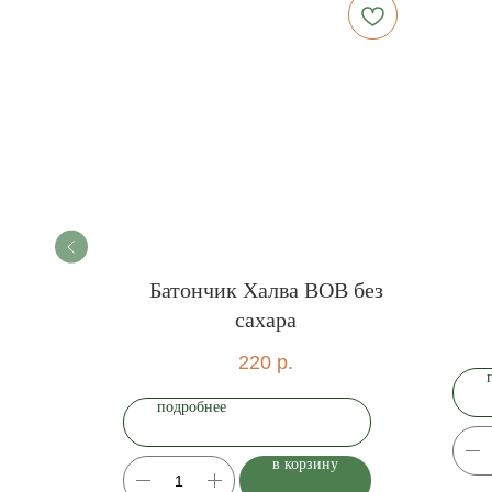
"Домик"
Батончик Халва BOB без
сахара
220
р.
подробнее
ну
в корзину