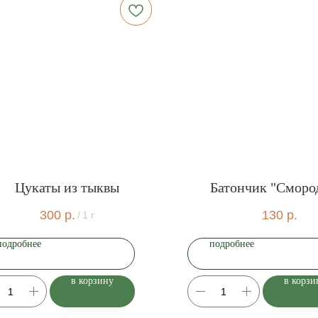
Цукаты из тыквы
Батончик "Сморо
300
р.
130
р.
/
1 г
подробнее
подробнее
в корзину
в корзи