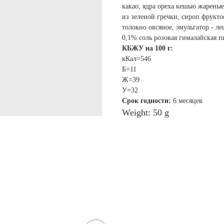
какао, ядра ореха кешью жареные
из зеленой гречки, сироп фрукт
толокно овсяное, эмульгатор - л
0,1% соль розовая гималайская 
КБЖУ на 100 г:
кКал=546
Б=11
Ж=39
У=32
Срок годности:
6 месяцев
Weight: 50 g