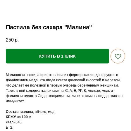
Пастила без сахара "Малина"
250
р.
КУПИТЬ В 1 КЛИК
Малиновая пастила приготовлена их фермерских ягод и фруктов с
добавлением меда.Эта ягода богата фолиевой кислотой и железом,
что делает ее полезной в первую очередь беременным женщинам.
Также в ней содержатьсявитамины С, А, Е, РР, В, железо, медь и
фолиевая кислота.Содержащиеся в малине витамины поддерживают
иммунитет.
Состав:
малина, яблоко, мед
КБЖУ на 100 г:
кКал=340
Б=2,