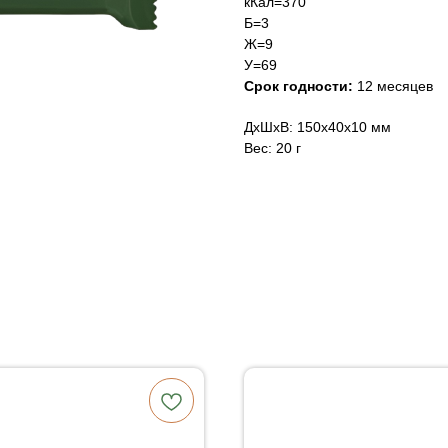
кКал=370
Б=3
Ж=9
У=69
Срок годности:
12 месяцев
ДxШxВ: 150x40x10 мм
Вес: 20 г