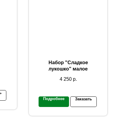
Набор "Сладкое
лукошко" малое
4 250
р.
ь
Подробнее
Заказать