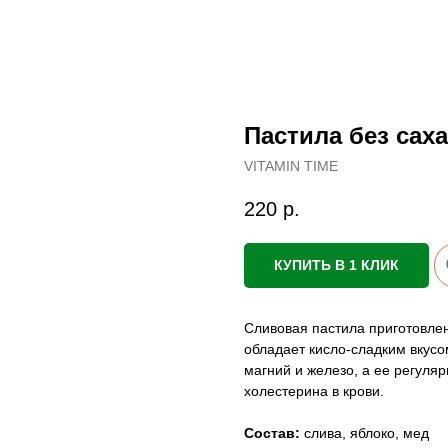
Пастила без сах
VITAMIN TIME
220
р.
КУПИТЬ В 1 КЛИК
Сливовая пастила приготовле
обладает кисло-сладким вкусом
магний и железо, а ее регуля
холестерина в крови.
Состав:
слива, яблоко, мед