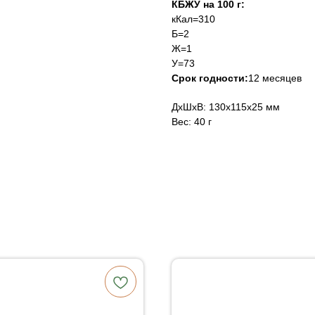
КБЖУ на 100 г:
кКал=310
Б=2
Ж=1
У=73
Ср
ок годности:
12 месяцев
ДxШxВ: 130x115x25 мм
Вес: 40 г