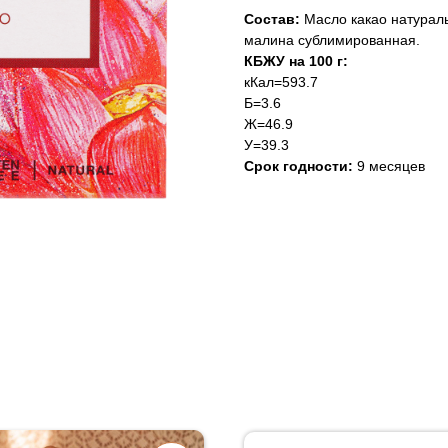
Состав:
Масло какао натураль
малина сублимированная.
КБЖУ на 100 г:
кКал=593.7
Б=3.6
Ж=46.9
У=39.3
Срок годности:
9 месяцев