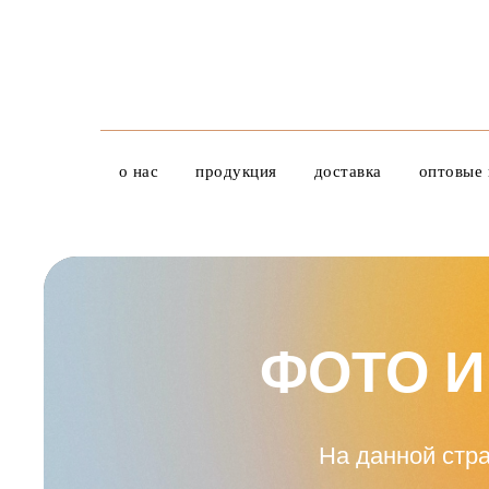
о нас
продукция
доставка
оптовые 
ФОТО И
На данной стр